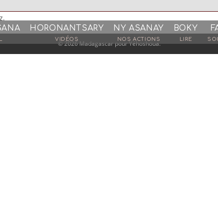
z.
SANA
HORONANTSARY
NY ASANAY
BOKY
F
L
VIDÉOS
NOS ACTIONS
LIRE
SO
© 2026 Madagascar pour Yéhoshoua.