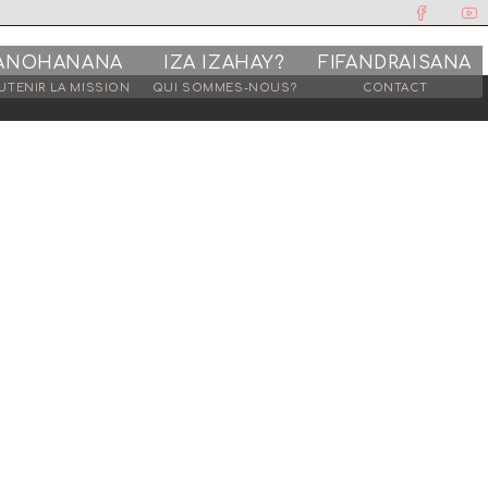
ANOHANANA
IZA IZAHAY?
FIFANDRAISANA
UTENIR LA MISSION
QUI SOMMES-NOUS?
CONTACT